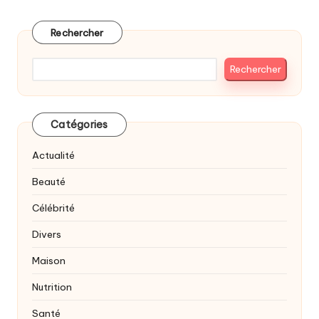
des
PAGE
publications
Rechercher
Rechercher
Catégories
Actualité
Beauté
Célébrité
Divers
Maison
Nutrition
Santé