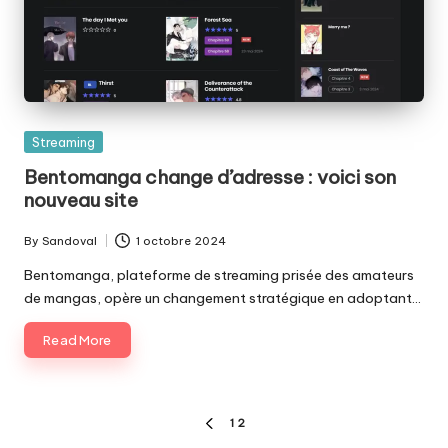
Posted
Streaming
in
Bentomanga change d’adresse : voici son
nouveau site
By
Sandoval
1 octobre 2024
Posted
by
Bentomanga, plateforme de streaming prisée des amateurs
de mangas, opère un changement stratégique en adoptant…
Read More
Pagination
1
2
PREVIOUS