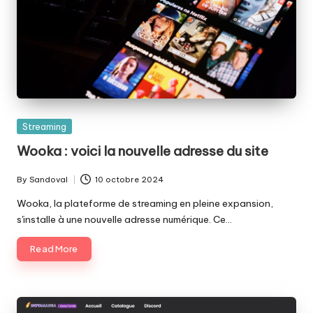
Posted
Streaming
in
Wooka : voici la nouvelle adresse du site
By
Sandoval
10 octobre 2024
Posted
by
Wooka, la plateforme de streaming en pleine expansion,
s'installe à une nouvelle adresse numérique. Ce…
Read More