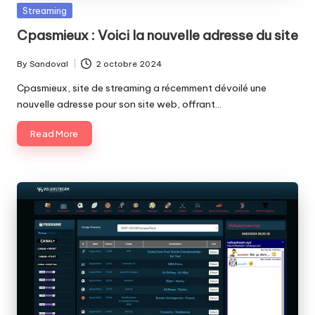
Posted
Streaming
in
Cpasmieux : Voici la nouvelle adresse du site
By
Sandoval
2 octobre 2024
Posted
by
Cpasmieux, site de streaming a récemment dévoilé une
nouvelle adresse pour son site web, offrant…
Read More