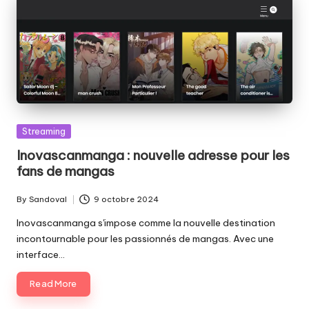
Posted
Streaming
in
Inovascanmanga : nouvelle adresse pour les
fans de mangas
By
Sandoval
9 octobre 2024
Posted
by
Inovascanmanga s'impose comme la nouvelle destination
incontournable pour les passionnés de mangas. Avec une
interface…
Read More