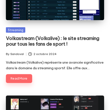
Posted
Streaming
in
Volkastream (Volkalive) : le site streaming
pour tous les fans de sport !
By
Sandoval
2 octobre 2024
Posted
by
Volkastream (Volkalive) représente une avancée significative
dans le domaine du streaming sportif. Elle offre aux…
Read More