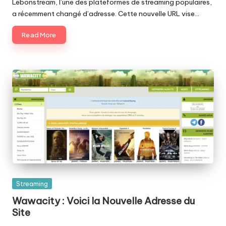
Lebonstream, l’une des plateformes de streaming populaires,
a récemment changé d’adresse. Cette nouvelle URL vise…
Read More
Posted
Streaming
in
Wawacity : Voici la Nouvelle Adresse du
Site