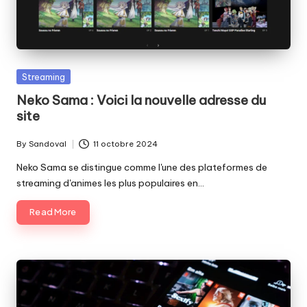
Posted
Streaming
in
Neko Sama : Voici la nouvelle adresse du
site
By
Sandoval
11 octobre 2024
Posted
by
Neko Sama se distingue comme l'une des plateformes de
streaming d'animes les plus populaires en…
Read More