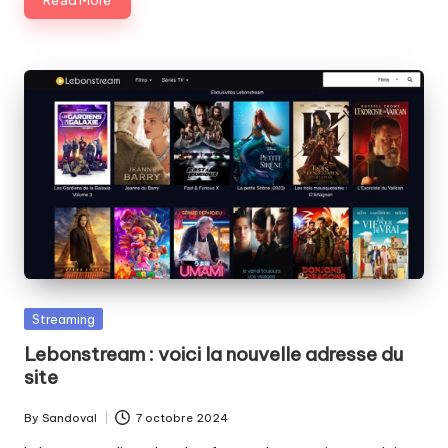
Read More
Posted
Streaming
in
Lebonstream : voici la nouvelle adresse du
site
By
Sandoval
7 octobre 2024
Posted
by