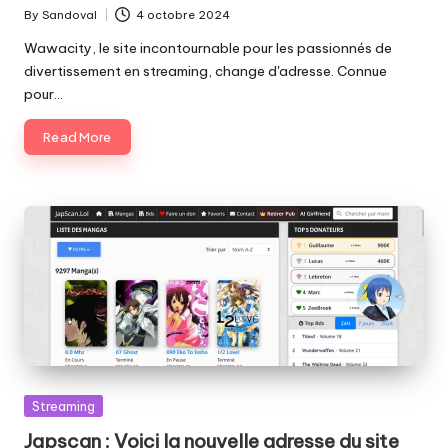
By
Sandoval
4 octobre 2024
Posted
by
Wawacity, le site incontournable pour les passionnés de
divertissement en streaming, change d'adresse. Connue
pour…
Read More
Posted
Streaming
in
Japscan : Voici la nouvelle adresse du site