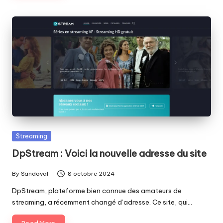
Posted
Streaming
in
DpStream : Voici la nouvelle adresse du site
By
Sandoval
8 octobre 2024
Posted
by
DpStream, plateforme bien connue des amateurs de
streaming, a récemment changé d’adresse. Ce site, qui…