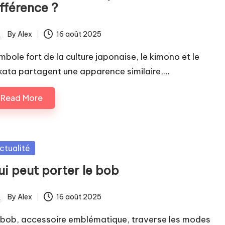
fférence ?
By
Alex
16 août 2025
ted
mbole fort de la culture japonaise, le kimono et le
kata partagent une apparence similaire,…
Read More
sted
ctualité
ui peut porter le bob
By
Alex
16 août 2025
ted
 bob, accessoire emblématique, traverse les modes