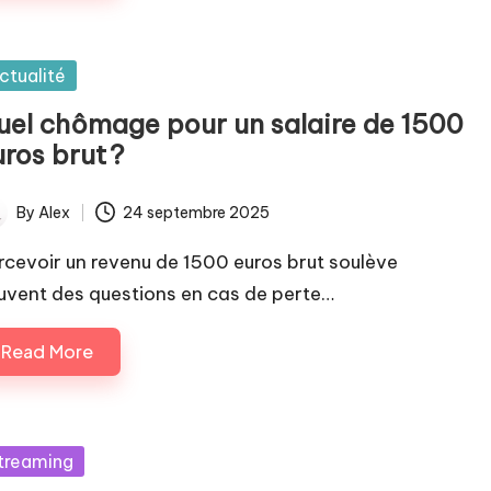
sted
ctualité
uel chômage pour un salaire de 1500
ros brut ?
By
Alex
24 septembre 2025
ted
rcevoir un revenu de 1500 euros brut soulève
uvent des questions en cas de perte…
Read More
sted
treaming