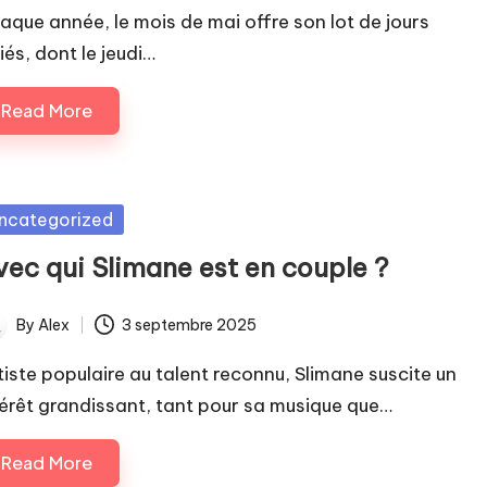
aque année, le mois de mai offre son lot de jours
iés, dont le jeudi…
Read More
sted
ncategorized
vec qui Slimane est en couple ?
By
Alex
3 septembre 2025
ted
tiste populaire au talent reconnu, Slimane suscite un
térêt grandissant, tant pour sa musique que…
Read More