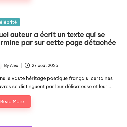
sted
élébrité
el auteur a écrit un texte qui se
ermine par sur cette page détachée
By
Alex
27 août 2025
ted
ns le vaste héritage poétique français, certaines
vres se distinguent par leur délicatesse et leur…
Read More