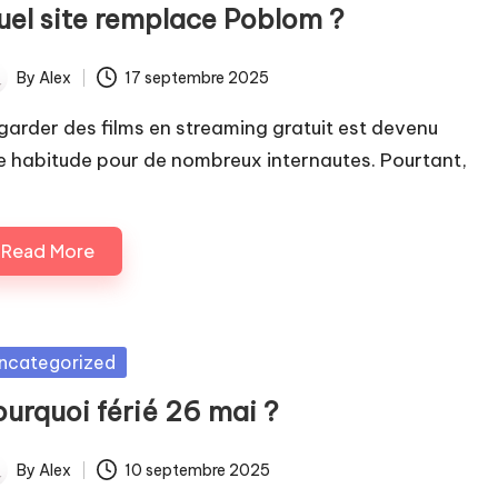
uel site remplace Poblom ?
By
Alex
17 septembre 2025
ted
garder des films en streaming gratuit est devenu
e habitude pour de nombreux internautes. Pourtant,
Read More
sted
ncategorized
ourquoi férié 26 mai ?
By
Alex
10 septembre 2025
ted