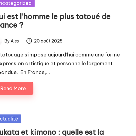
sted
ncategorized
ui est l’homme le plus tatoué de
rance ?
By
Alex
20 août 2025
ted
 tatouage s’impose aujourd’hui comme une forme
expression artistique et personnelle largement
pandue. En France,…
Read More
sted
ctualité
kata et kimono : quelle est la