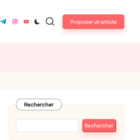
Proposer un article
k.com
ter.com
t.me
instagram.com
youtube.com
Rechercher
Rechercher