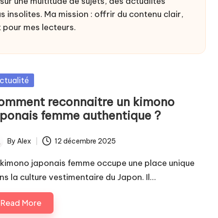
sur une multitude de sujets, des actualités
 insolites. Ma mission : offrir du contenu clair,
t pour mes lecteurs.
sted
ctualité
omment reconnaitre un kimono
aponais femme authentique ?
By
Alex
12 décembre 2025
ted
 kimono japonais femme occupe une place unique
ns la culture vestimentaire du Japon. Il…
Read More