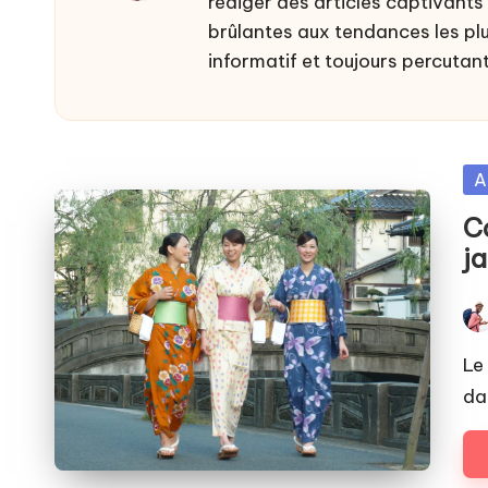
rédiger des articles captivants 
brûlantes aux tendances les plus
informatif et toujours percutan
Po
A
in
C
j
Pos
by
Le
da