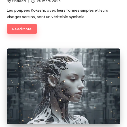
By
Elhadari
20 mars 2025
Posted
by
Les poupées Kokeshi, avec leurs formes simples et leurs
visages sereins, sont un véritable symbole…
Read More