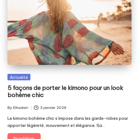
Posted
Actualité
in
5 façons de porter le kimono pour un look
bohème chic
By
Elhadari
3 janvier 2026
Posted
by
Le kimono bohème chic s’impose dans les garde-robes pour
apporter légèreté, mouvement et élégance. Sa…
Read More