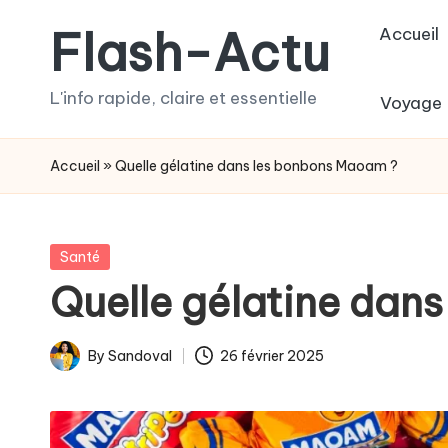
Flash-Actu
Accueil
Skip
to
L'info rapide, claire et essentielle
Voyage
content
Accueil
»
Quelle gélatine dans les bonbons Maoam ?
Posted
Santé
in
Quelle gélatine dan
By
Sandoval
26 février 2025
Posted
by