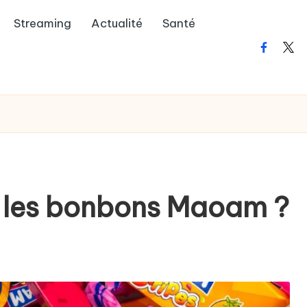
Streaming
Actualité
Santé
faceboo
twit
s les bonbons Maoam ?