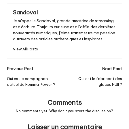
Sandoval
Je m'appelle Sandoval, grande amatrice de streaming
et d'écriture. Toujours curieuse et à l’affût des dernières
nouveautés numériques, j’aime transmettre ma passion
à travers des articles authentiques et inspirants.
View All Posts
Post
Previous Post
Next Post
navigation
Qui est le compagnon
Qui est le fabricant des
actuel de Romina Power ?
glaces NUII ?
Comments
No comments yet. Why don’t you start the discussion?
Laisser un commentaire