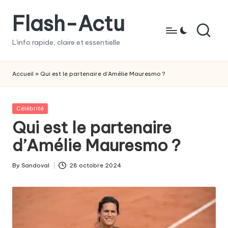
Flash-Actu
Skip
to
L'info rapide, claire et essentielle
content
Accueil
»
Qui est le partenaire d’Amélie Mauresmo ?
Posted
Célébrité
in
Qui est le partenaire
d’Amélie Mauresmo ?
By
Sandoval
28 octobre 2024
Posted
by