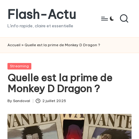
Flash-Actu
Skip
to
L'info rapide, claire et essentielle
content
Accueil
»
Quelle est la prime de Monkey D Dragon ?
Posted
Streaming
in
Quelle est la prime de
Monkey D Dragon ?
By
Sandoval
2 juillet 2025
Posted
by