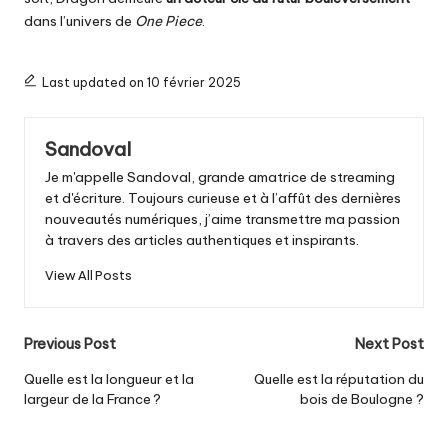
dans l’univers de
One Piece
.
Last updated on 10 février 2025
Sandoval
Je m'appelle Sandoval, grande amatrice de streaming
et d'écriture. Toujours curieuse et à l’affût des dernières
nouveautés numériques, j’aime transmettre ma passion
à travers des articles authentiques et inspirants.
View All Posts
Post
Previous Post
Next Post
navigation
Quelle est la longueur et la
Quelle est la réputation du
largeur de la France ?
bois de Boulogne ?