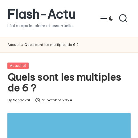
Flash-Actu
Skip
to
L'info rapide, claire et essentielle
content
Accueil
»
Quels sont les multiples de 6 ?
Posted
Actualité
in
Quels sont les multiples
de 6 ?
By
Sandoval
21 octobre 2024
Posted
by