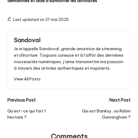
démarches et aide à surmonter les difficultés
.
Last updated on 27 mai 2025
Sandoval
Je m'appelle Sandoval, grande amatrice de streaming
et d'écriture. Toujours curieuse et à l’affût des dernières
nouveautés numériques, j’aime transmettre ma passion
à travers des articles authentiques et inspirants.
View All Posts
Post
Previous Post
Next Post
navigation
Qu’est-ce qui fait 1
Qui est Banksy, ou Robin
hectare ?
Gunningham ?
Comments