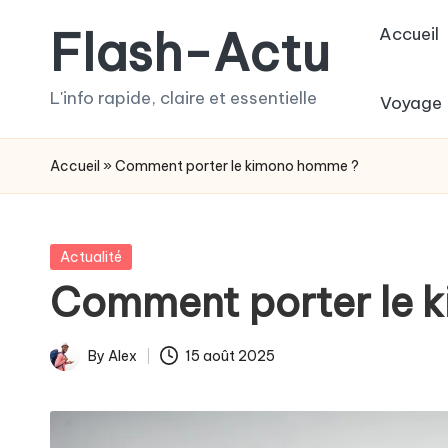
Flash-Actu
Accueil
Skip
to
L'info rapide, claire et essentielle
Voyage
content
Accueil
»
Comment porter le kimono homme ?
Posted
Actualité
in
Comment porter le 
By
Alex
15 août 2025
Posted
by